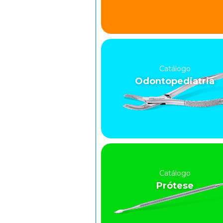
Catálogo
Odontopediatria
Catálogo
Prótese