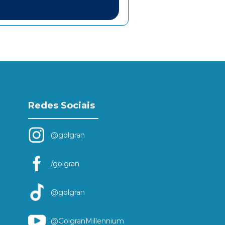
Redes Sociais
@golgran
/golgran
@golgran
@GolgranMillennium