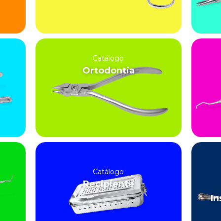
Catálogo
Ortodontia
Catálogo
Recipiente
In