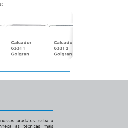
s:
Calcador
Calcador
6331 1
6331 2
Golgran
Golgran
ossos produtos, saiba a
nheça as técnicas mais