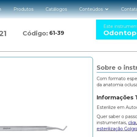
n
Produtos
Catálogos
Conteúdos
Contat
Este instrumen
Odontope
21
Código:
61-39
Sobre o ins
Com formato especí
da anatomia oclusa
Informações 
Esterilize em Auto
Quer saber o passo
instrumentais,
cliq
esterilização Golgr