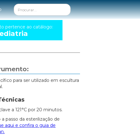
o
to pertence ao catálogo:
diatria
trumento:
fico para ser utilizado em escultura
l.
Técnicas
clave a 121°C por 20 minutos.
 a passo da esterilização de
ue aqui e confira o guia de
an.