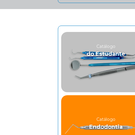
Catálogo
do Estudante
Catálogo
Endodontia