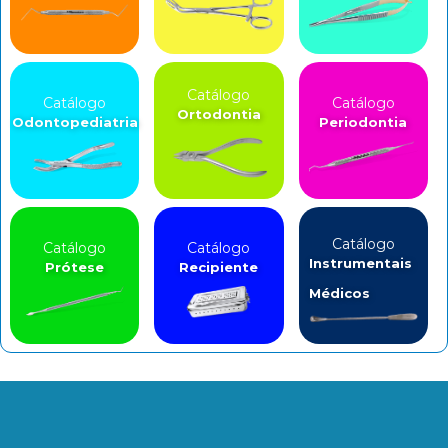
Catálogo
Catálogo
Catálogo
Ortodontia
Odontopediatria
Periodontia
Catálogo
Catálogo
Catálogo
Instrumentais
Prótese
Recipiente
Médicos