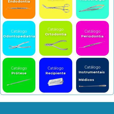
Endodontia
Catálogo
Catálogo
Catálogo
Ortodontia
Odontopediatria
Periodontia
Catálogo
Catálogo
Catálogo
Instrumentais
Prótese
Recipiente
Médicos