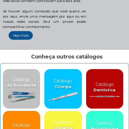
rede social também contribuem para esta área.
Se houver algum conteúdo que você queira ver
por aqui, envie uma mensagem por aqui ou em
nossas redes sociais. Será um prazer poder
compartilhar conhecimento.
Veja mais
Conheça outros catálogos
Catálogo
Catálogo
Catálogo
do Estudante
Cirurgia
Dentística
Catálogo
Catálogo
Catálogo
Implante
Microcirurgia