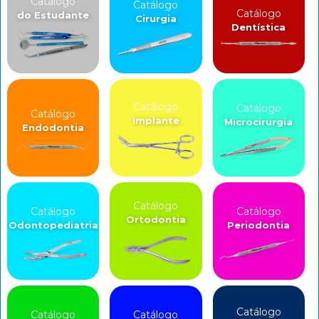
Catálogo
Catálogo
Catálogo
do Estudante
Cirurgia
Dentística
Catálogo
Catálogo
Catálogo
Implante
Microcirurgia
Endodontia
Catálogo
Catálogo
Catálogo
Ortodontia
Odontopediatria
Periodontia
Catálogo
Catálogo
Catálogo