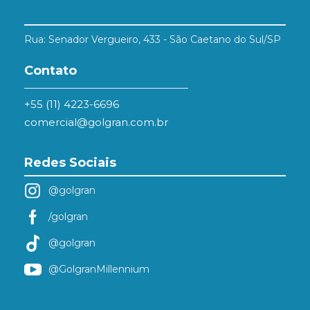
Rua: Senador Vergueiro, 433 - São Caetano do Sul/SP
Contato
+55 (11) 4223-6696
comercial@golgran.com.br
Redes Sociais
@golgran
/golgran
@golgran
@GolgranMillennium