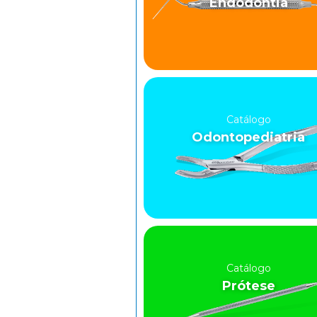
Endodontia
Catálogo
Odontopediatria
Catálogo
Prótese