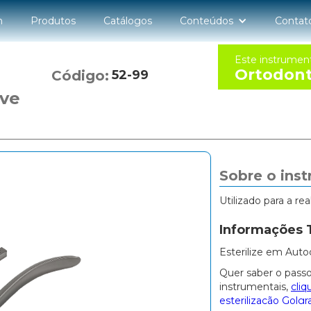
n
Produtos
Catálogos
Conteúdos
Contat
Este instrumen
Ortodont
Código:
52-99
ave
Sobre o ins
Utilizado para a re
Informações 
Esterilize em Auto
Quer saber o passo
instrumentais,
cliq
esterilização Golgr