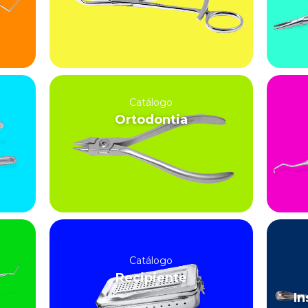
Catálogo
Ortodontia
Catálogo
Recipiente
In