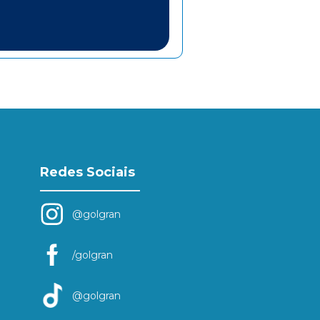
Redes Sociais
@golgran
/golgran
@golgran