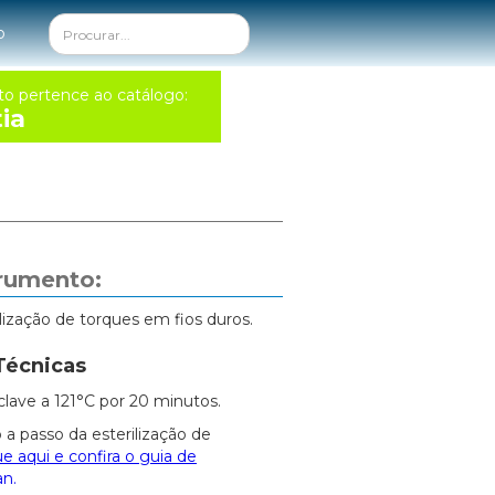
o
to pertence ao catálogo:
ia
trumento:
alização de torques em fios duros.
Técnicas
clave a 121°C por 20 minutos.
 a passo da esterilização de
ue aqui e confira o guia de
an.