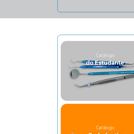
Catálogo
do Estudante
Catálogo